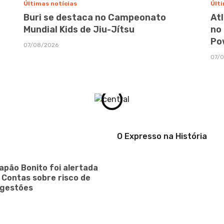
Últimas notícias
Últi
Buri se destaca no Campeonato
At
Mundial Kids de Jiu-Jítsu
no
Po
07/08/2026
07/
O Expresso na História
apão Bonito foi alertada
e Contas sobre risco de
 gestões