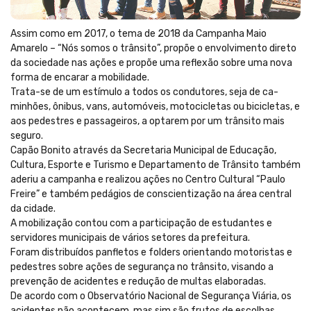
Assim como em 2017, o tema de 2018 da Campanha Maio
Amarelo – “Nós somos o trânsito”, propõe o envolvimento direto
da sociedade nas ações e propõe uma reflexão sobre uma nova
forma de encarar a mobilidade.
Trata-se de um estímulo a todos os condutores, seja de ca-
minhões, ônibus, vans, automóveis, motocicletas ou bicicletas, e
aos pedestres e passageiros, a optarem por um trânsito mais
seguro.
Capão Bonito através da Secretaria Municipal de Educação,
Cultura, Esporte e Turismo e Departamento de Trânsito também
aderiu a campanha e realizou ações no Centro Cultural “Paulo
Freire” e também pedágios de conscientização na área central
da cidade.
A mobilização contou com a participação de estudantes e
servidores municipais de vários setores da prefeitura.
Foram distribuídos panfletos e folders orientando motoristas e
pedestres sobre ações de segurança no trânsito, visando a
prevenção de acidentes e redução de multas elaboradas.
De acordo com o Observatório Nacional de Segurança Viária, os
acidentes não acontecem, mas sim são frutos de escolhas