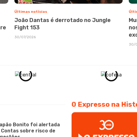
Últimas notícias
Últi
João Dantas é derrotado no Jungle
Mu
bre
Fight 153
no
ex
30/07/2026
30/
O Expresso na Hist
apão Bonito foi alertada
e Contas sobre risco de
 gestões