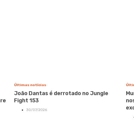
Últimas notícias
Últi
João Dantas é derrotado no Jungle
Mu
bre
Fight 153
no
ex
30/07/2026