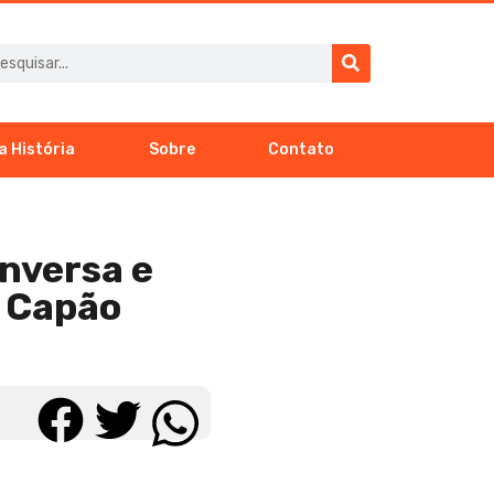
a História
Sobre
Contato
onversa e
m Capão