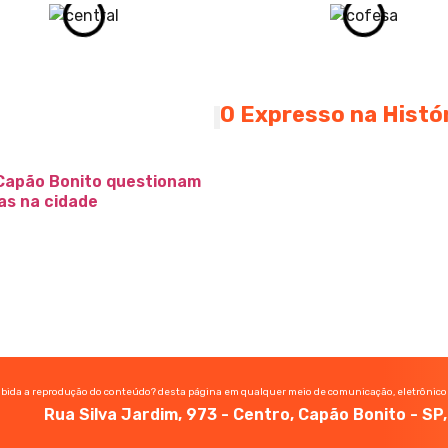
O Expresso na Histó
Capão Bonito questionam
as na cidade
ibida a reprodução do conteúdo? desta página em qualquer meio de comunicação, eletrônico
Rua Silva Jardim, 973 - Centro, Capão Bonito - S