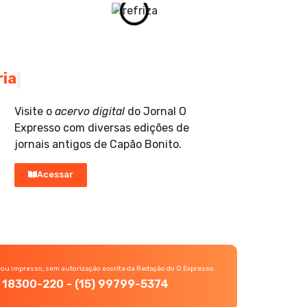
ria
Visite o
acervo digital
do Jornal O
Expresso com diversas edições de
jornais antigos de Capão Bonito.
Acessar
 ou impresso, sem autorização escrita da Redação do O Expresso.
P, 18300-220 - (15) 99799-5374