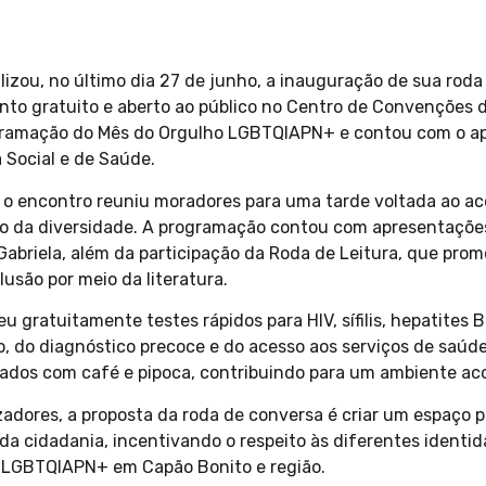
alizou, no último dia 27 de junho, a inauguração de sua ro
nto gratuito e aberto ao público no Centro de Convenções 
ogramação do Mês do Orgulho LGBTQIAPN+ e contou com o ap
 Social e de Saúde.
, o encontro reuniu moradores para uma tarde voltada ao ac
o da diversidade. A programação contou com apresentações
Gabriela, além da participação da Roda de Leitura, que prom
lusão por meio da literatura.
gratuitamente testes rápidos para HIV, sífilis, hepatites B
, do diagnóstico precoce e do acesso aos serviços de saúde
dos com café e pipoca, contribuindo para um ambiente aco
adores, a proposta da roda de conversa é criar um espaço 
 da cidadania, incentivando o respeito às diferentes identi
o LGBTQIAPN+ em Capão Bonito e região.