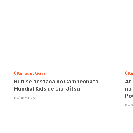
Últimas notícias
Últi
Buri se destaca no Campeonato
At
Mundial Kids de Jiu-Jítsu
no
Po
07/08/2026
07/