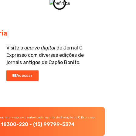
ria
Visite o
acervo digital
do Jornal O
Expresso com diversas edições de
jornais antigos de Capão Bonito.
Acessar
 ou impresso, sem autorização escrita da Redação do O Expresso.
P, 18300-220 - (15) 99799-5374