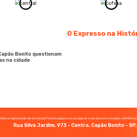
O Expresso na Histó
Capão Bonito questionam
as na cidade
ibida a reprodução do conteúdo? desta página em qualquer meio de comunicação, eletrônico
Rua Silva Jardim, 973 - Centro, Capão Bonito - S