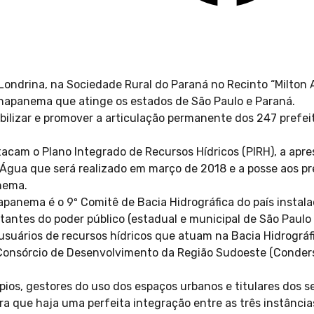
ondrina, na Sociedade Rural do Paraná no Recinto “Milton A
anapanema que atinge os estados de São Paulo e Paraná.
ilizar e promover a articulação permanente dos 247 prefei
acam o Plano Integrado de Recursos Hídricos (PIRH), a apr
gua que será realizado em março de 2018 e a posse aos pr
nema.
apanema é o 9º Comitê de Bacia Hidrográfica do país instal
antes do poder público (estadual e municipal de São Paulo 
 usuários de recursos hídricos que atuam na Bacia Hidrogr
Consórcio de Desenvolvimento da Região Sudoeste (Condersul
pios, gestores do uso dos espaços urbanos e titulares dos 
ra que haja uma perfeita integração entre as três instância