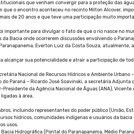
titucionais que venham convergir para a proteção das águas
que o encontro aconteceu no recinto Milton Alcover, impor
r mais de 20 anos e que teve uma participação muito impor
i importante para divulgar o fato de que o rio nasce no mu
es da Bacia onde ocorrerem discussões envolvendo o Paran
Paranapanema, Everton Luiz da Costa Souza, atualmente, a
a alcançar sua potencialidade e atrair a participação de to
cretária Nacional de Recursos Hídricos e Ambiente Urbano –
 do Paraná – Ricardo José Soavinski, a secretária Adjunta
or-Presidente da Agência Nacional de Águas (ANA), Vicente 
ligadas à área.
ros, incluindo representantes do poder público (União, Est
cursos hídricos, comunidades indígenas e usuários da bacia 
os usos.
a Bacia Hidrográfica (Pontal do Paranapanema, Médio Para