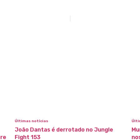
Últimas notícias
Últi
João Dantas é derrotado no Jungle
Mu
bre
Fight 153
no