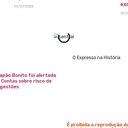
ex
30/07/2026
30/
O Expresso na História
apão Bonito foi alertada
e Contas sobre risco de
 gestões
É proibida a reprodução 