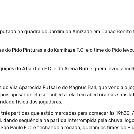
sputada na quadra do Jardim da Amizade em Capão Bonito te
es do Pido Pinturas e do Kamikaze F.C. e o time do Pido lev
uipes do Atlântico F.C. e do Arena Buri e quem levou a melh
do Vila Aparecida Futsal e do Magnus Ball, que vencia o jo
is apesar de ela ser coberta, ela tem abertura nas suas lat
ridade física dos jogadores.
rês partidas que estão marcadas para começar às 19h30. A 
ll, dando sequência na partida interrompida pela chuva, lo
 São Paulo F.C. e fechando a rodada, duelam os times do Pid