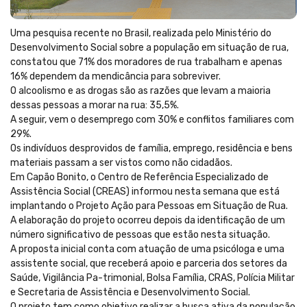
Uma pesquisa recente no Brasil, realizada pelo Ministério do
Desenvolvimento Social sobre a população em situação de rua,
constatou que 71% dos moradores de rua trabalham e apenas
16% dependem da mendicância para sobreviver.
O alcoolismo e as drogas são as razões que levam a maioria
dessas pessoas a morar na rua: 35,5%.
A seguir, vem o desemprego com 30% e conflitos familiares com
29%.
Os indivíduos desprovidos de família, emprego, residência e bens
materiais passam a ser vistos como não cidadãos.
Em Capão Bonito, o Centro de Referência Especializado de
Assistência Social (CREAS) informou nesta semana que está
implantando o Projeto Ação para Pessoas em Situação de Rua.
A elaboração do projeto ocorreu depois da identificação de um
número significativo de pessoas que estão nesta situação.
A proposta inicial conta com atuação de uma psicóloga e uma
assistente social, que receberá apoio e parceria dos setores da
Saúde, Vigilância Pa-trimonial, Bolsa Família, CRAS, Polícia Militar
e Secretaria de Assistência e Desenvolvimento Social.
O projeto tem como objetivo realizar a busca ativa da população