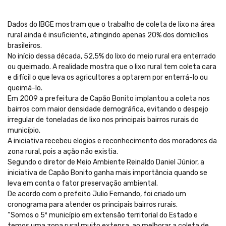
Dados do IBGE mostram que o trabalho de coleta de lixo na área
rural ainda é insuficiente, atingindo apenas 20% dos domicílios
brasileiros.
No início dessa década, 52,5% do lixo do meio rural era enterrado
ou queimado. A realidade mostra que o lixo rural tem coleta cara
e difícil o que leva os agricultores a optarem por enterrá-lo ou
queimá-lo.
Em 2009 a prefeitura de Capão Bonito implantou a coleta nos
bairros com maior densidade demográfica, evitando o despejo
irregular de toneladas de lixo nos principais bairros rurais do
município.
A iniciativa recebeu elogios e reconhecimento dos moradores da
zona rural, pois a ação não existia.
Segundo o diretor de Meio Ambiente Reinaldo Daniel Júnior, a
iniciativa de Capão Bonito ganha mais importância quando se
leva em conta o fator preservação ambiental.
De acordo com o prefeito Julio Fernando, foi criado um
cronograma para atender os principais bairros rurais.
“Somos o 5º município em extensão territorial do Estado e
temos uma zona rural muito extensa, ao melhorar a coleta de