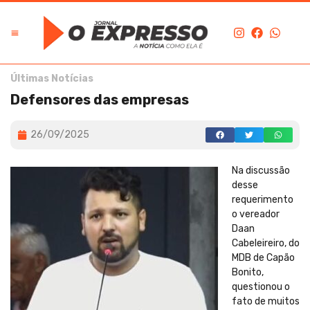
Edição Digital
O Expresso na História
Últimas Notícias
Defensores das empresas
26/09/2025
Na discussão
desse
requerimento
o vereador
Daan
Cabeleireiro, do
MDB de Capão
Bonito,
questionou o
fato de muitos