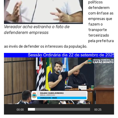
políticos
defenderem
com ênfase as
empresas que
fazem o
Vereador acha estranho o fato de
transporte
defenderem empresas
terceirizado
pela prefeitura
ao invés de defender os interesses da população.
Tocador
de
vídeo
00:00
00:25