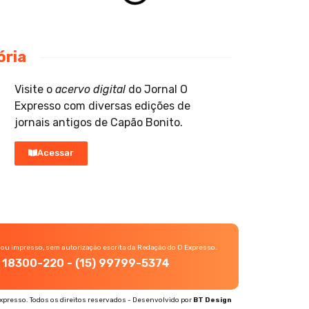
ória
Visite o
acervo digital
do Jornal O
Expresso com diversas edições de
jornais antigos de Capão Bonito.
Acessar
 ou impresso, sem autorização escrita da Redação do O Expresso.
P, 18300-220 - (15) 99799-5374
xpresso. Todos os direitos reservados - Desenvolvido por
BT Design