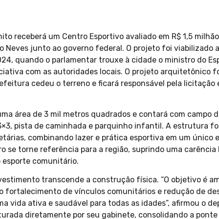
ito receberá um Centro Esportivo avaliado em R$ 1,5 milhão,
 Neves junto ao governo federal. O projeto foi viabilizado 
24, quando o parlamentar trouxe à cidade o ministro do Es
iciativa com as autoridades locais. O projeto arquitetônico f
efeitura cedeu o terreno e ficará responsável pela licitaçã
ma área de 3 mil metros quadrados e contará com campo de
3×3, pista de caminhada e parquinho infantil. A estrutura f
etárias, combinando lazer e prática esportiva em um único 
o se torne referência para a região, suprindo uma carência 
o esporte comunitário.
vestimento transcende a construção física. “O objetivo é am
 o fortalecimento de vínculos comunitários e redução de de
a vida ativa e saudável para todas as idades”, afirmou o d
sturada diretamente por seu gabinete, consolidando a pont