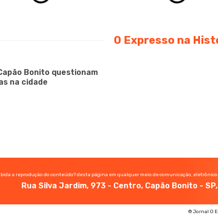
O Expresso na Hist
Capão Bonito questionam
as na cidade
ibida a reprodução do conteúdo? desta página em qualquer meio de comunicação, eletrônico
Rua Silva Jardim, 973 - Centro, Capão Bonito - S
© Jornal O E