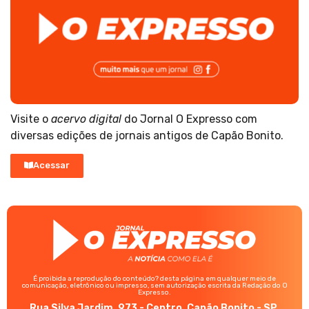
Visite o
acervo digital
do Jornal O Expresso com
diversas edições de jornais antigos de Capão Bonito.
Acessar
É proibida a reprodução do conteúdo? desta página em qualquer meio de
comunicação, eletrônico ou impresso, sem autorização escrita da Redação do O
Expresso.
Rua Silva Jardim, 973 - Centro, Capão Bonito - SP,