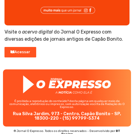
Visite o
acervo digital
do Jornal O Expresso com
diversas edições de jornais antigos de Capão Bonito.
Acessar
É proibida a reprodução do conteúdo? desta página em qualquer meio de
comunicação, eletrônico ou impresso, sem autorização escrita da Redação do O
Expresso.
Rua Silva Jardim, 973 - Centro, Capão Bonito - SP,
18300-220 - (15) 99799-5374
© Jornal O Expresso. Todos os direitos reservados - Desenvolvido por
BT