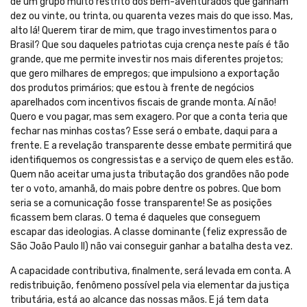
de um grupo muito restrito dos bem-aventurados que ganham
dez ou vinte, ou trinta, ou quarenta vezes mais do que isso. Mas,
alto lá! Querem tirar de mim, que trago investimentos para o
Brasil? Que sou daqueles patriotas cuja crença neste país é tão
grande, que me permite investir nos mais diferentes projetos;
que gero milhares de empregos; que impulsiono a exportação
dos produtos primários; que estou à frente de negócios
aparelhados com incentivos fiscais de grande monta. Aí não!
Quero e vou pagar, mas sem exagero. Por que a conta teria que
fechar nas minhas costas? Esse será o embate, daqui para a
frente. E a revelação transparente desse embate permitirá que
identifiquemos os congressistas e a serviço de quem eles estão.
Quem não aceitar uma justa tributação dos grandões não pode
ter o voto, amanhã, do mais pobre dentre os pobres. Que bom
seria se a comunicação fosse transparente! Se as posições
ficassem bem claras. O tema é daqueles que conseguem
escapar das ideologias. A classe dominante (feliz expressão de
São João Paulo II) não vai conseguir ganhar a batalha desta vez.
A capacidade contributiva, finalmente, será levada em conta. A
redistribuição, fenômeno possível pela via elementar da justiça
tributária, está ao alcance das nossas mãos. E já tem data