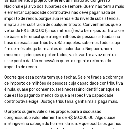
timidamente, o projeto de lei encaminhado ao Congresso
Nacional e já alvo dos tubarões de sempre. Quem não tem a mais
elementar capacidade contributiva não deve pagar nada de
imposto de renda, porque sua renda é do nível de subsistência,
inapta a ser subtraída de qualquer tributo. Convenhamos que o
vetor de R$ 5.000,00 (cinco mil reais) está bem-posto. Trata-se
de base referencial que atinge milhões de pessoas situadas na
base da escala contributiva. São aqueles, sabemos todos, cujo
fim de mês chega bem antes do calendário. Ninguém, nem
mesmo os príncipes e potentados, vai levantar a voz contra
esse ponto da tão necessária quanto urgente reforma do
imposto de renda.
Ocorre que essa conta tem que fechar. Se é retirada a cobrança
de imposto de milhões de pessoas cuja capacidade contributiva
é nula, quase por consenso, será necessário identificar aqueles
que estão pagando menos do que a respectiva capacidade
contributiva exige. Justiça tributária: ganha mais, paga mais.
O projeto sugere, vale dizer, propõe, para a discussão
congressual, o valor elementar de R$ 50.000,00. Algo quase
inatingível na cabeça do homem da rua. E que oculta os ganhos