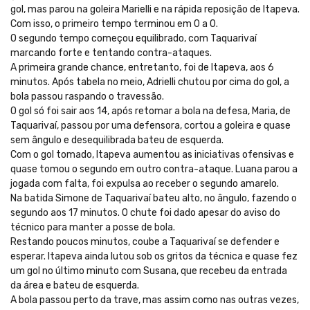
gol, mas parou na goleira Marielli e na rápida reposição de Itapeva.
Com isso, o primeiro tempo terminou em 0 a 0.
O segundo tempo começou equilibrado, com Taquarivaí
marcando forte e tentando contra-ataques.
A primeira grande chance, entretanto, foi de Itapeva, aos 6
minutos. Após tabela no meio, Adrielli chutou por cima do gol, a
bola passou raspando o travessão.
O gol só foi sair aos 14, após retomar a bola na defesa, Maria, de
Taquarivaí, passou por uma defensora, cortou a goleira e quase
sem ângulo e desequilibrada bateu de esquerda.
Com o gol tomado, Itapeva aumentou as iniciativas ofensivas e
quase tomou o segundo em outro contra-ataque. Luana parou a
jogada com falta, foi expulsa ao receber o segundo amarelo.
Na batida Simone de Taquarivaí bateu alto, no ângulo, fazendo o
segundo aos 17 minutos. O chute foi dado apesar do aviso do
técnico para manter a posse de bola.
Restando poucos minutos, coube a Taquarivaí se defender e
esperar. Itapeva ainda lutou sob os gritos da técnica e quase fez
um gol no último minuto com Susana, que recebeu da entrada
da área e bateu de esquerda.
A bola passou perto da trave, mas assim como nas outras vezes,