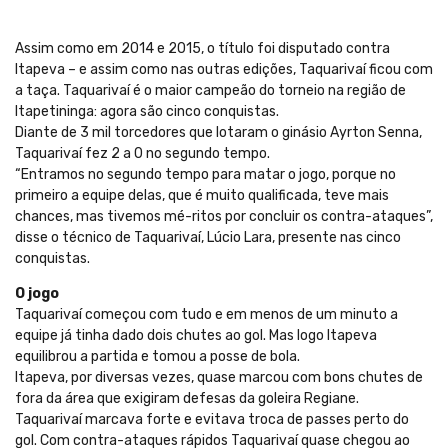
Assim como em 2014 e 2015, o título foi disputado contra
Itapeva – e assim como nas outras edições, Taquarivaí ficou com
a taça. Taquarivaí é o maior campeão do torneio na região de
Itapetininga: agora são cinco conquistas.
Diante de 3 mil torcedores que lotaram o ginásio Ayrton Senna,
Taquarivaí fez 2 a 0 no segundo tempo.
“Entramos no segundo tempo para matar o jogo, porque no
primeiro a equipe delas, que é muito qualificada, teve mais
chances, mas tivemos mé-ritos por concluir os contra-ataques”,
disse o técnico de Taquarivaí, Lúcio Lara, presente nas cinco
conquistas.
O jogo
Taquarivaí começou com tudo e em menos de um minuto a
equipe já tinha dado dois chutes ao gol. Mas logo Itapeva
equilibrou a partida e tomou a posse de bola.
Itapeva, por diversas vezes, quase marcou com bons chutes de
fora da área que exigiram defesas da goleira Regiane.
Taquarivaí marcava forte e evitava troca de passes perto do
gol. Com contra-ataques rápidos Taquarivaí quase chegou ao