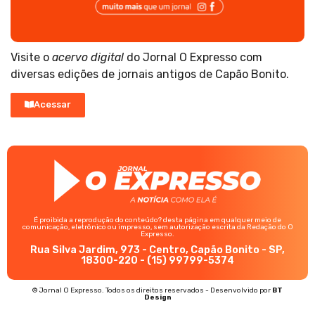
Visite o
acervo digital
do Jornal O Expresso com
diversas edições de jornais antigos de Capão Bonito.
Acessar
É proibida a reprodução do conteúdo? desta página em qualquer meio de
comunicação, eletrônico ou impresso, sem autorização escrita da Redação do O
Expresso.
Rua Silva Jardim, 973 - Centro, Capão Bonito - SP,
18300-220 - (15) 99799-5374
© Jornal O Expresso. Todos os direitos reservados - Desenvolvido por
BT
Design