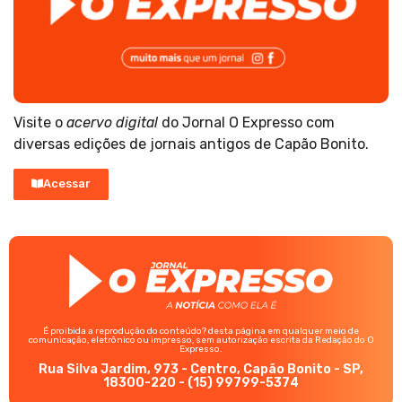
Visite o
acervo digital
do Jornal O Expresso com
diversas edições de jornais antigos de Capão Bonito.
Acessar
É proibida a reprodução do conteúdo? desta página em qualquer meio de
comunicação, eletrônico ou impresso, sem autorização escrita da Redação do O
Expresso.
Rua Silva Jardim, 973 - Centro, Capão Bonito - SP,
18300-220 - (15) 99799-5374