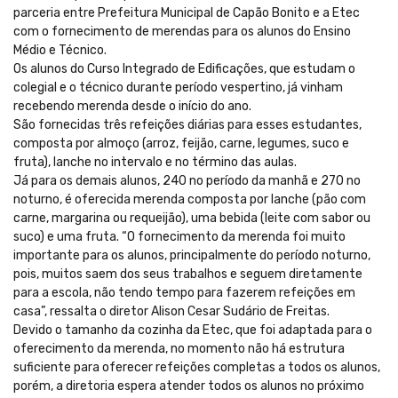
parceria entre Prefeitura Municipal de Capão Bonito e a Etec
com o fornecimento de merendas para os alunos do Ensino
Médio e Técnico.
Os alunos do Curso Integrado de Edificações, que estudam o
colegial e o técnico durante período vespertino, já vinham
recebendo merenda desde o início do ano.
São fornecidas três refeições diárias para esses estudantes,
composta por almoço (arroz, feijão, carne, legumes, suco e
fruta), lanche no intervalo e no término das aulas.
Já para os demais alunos, 240 no período da manhã e 270 no
noturno, é oferecida merenda composta por lanche (pão com
carne, margarina ou requeijão), uma bebida (leite com sabor ou
suco) e uma fruta. “O fornecimento da merenda foi muito
importante para os alunos, principalmente do período noturno,
pois, muitos saem dos seus trabalhos e seguem diretamente
para a escola, não tendo tempo para fazerem refeições em
casa”, ressalta o diretor Alison Cesar Sudário de Freitas.
Devido o tamanho da cozinha da Etec, que foi adaptada para o
oferecimento da merenda, no momento não há estrutura
suficiente para oferecer refeições completas a todos os alunos,
porém, a diretoria espera atender todos os alunos no próximo