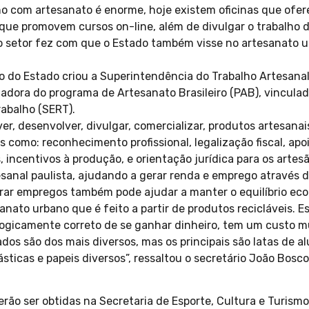
lho com artesanato é enorme, hoje existem oficinas que ofe
 que promovem cursos on-line, além de divulgar o trabalho d
o setor fez com que o Estado também visse no artesanato 
o do Estado criou a Superintendência do Trabalho Artesan
dora do programa de Artesanato Brasileiro (PAB), vinculad
abalho (SERT).
r, desenvolver, divulgar, comercializar, produtos artesanais
s como: reconhecimento profissional, legalização fiscal, apo
incentivos à produção, e orientação jurídica para os artesã
sanal paulista, ajudando a gerar renda e emprego através da
rar empregos também pode ajudar a manter o equilíbrio eco
anato urbano que é feito a partir de produtos recicláveis. E
ogicamente correto de se ganhar dinheiro, tem um custo m
zados são dos mais diversos, mas os principais são latas de 
ásticas e papeis diversos”, ressaltou o secretário João Bosco
rão ser obtidas na Secretaria de Esporte, Cultura e Turismo