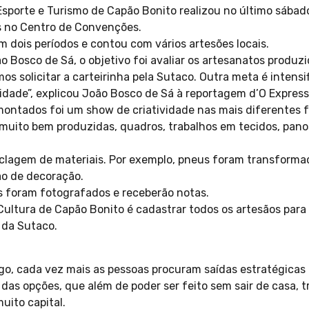
 Esporte e Turismo de Capão Bonito realizou no último sába
s no Centro de Convenções.
 dois períodos e contou com vários artesões locais.
 Bosco de Sá, o objetivo foi avaliar os artesanatos produzi
s solicitar a carteirinha pela Sutaco. Outra meta é intensif
cidade”, explicou João Bosco de Sá à reportagem d’O Express
montados foi um show de criatividade nas mais diferentes 
uito bem produzidas, quadros, trabalhos em tecidos, panos
iclagem de materiais. Por exemplo, pneus foram transform
ão de decoração.
s foram fotografados e receberão notas.
Cultura de Capão Bonito é cadastrar todos os artesãos par
 da Sutaco.
o, cada vez mais as pessoas procuram saídas estratégicas 
das opções, que além de poder ser feito sem sair de casa, t
uito capital.