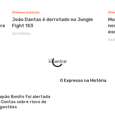
Últimas notícias
Últi
João Dantas é derrotado no Jungle
Mu
bre
Fight 153
no
ex
30/07/2026
30/
O Expresso na História
apão Bonito foi alertada
e Contas sobre risco de
 gestões