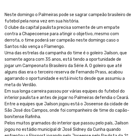
Neste domingo o Palmeiras pode se sagrar campeão brasileiro de
futebol pela nona vez em sua história.
O clube da capital paulista precisa somente de um empate
contra a Chapecoense para atingir o objetivo, mesmo com
derrota, o time poderá ser campeão neste domingo caso o
Santos não vença o Flamengo.
Uma das estrelas da campanha do time é o goleiro Jailson, que
somente agora com 35 anos, está tendo a oportunidade de
jogar um Campeonato Brasileiro da Série A. O goleiro que até
alguns dias era o terceiro reserva de Fernando Prass, acabou
agarrando o oportunidade e está invicto desde que assumiu a
meta do Verdão.
Em sua longa carreira passou por várias equipes do futebol do
interior paulista e antes de jogar no Palmeiras defendia o Ceará.
Entre a equipes que Jailson jogou está o Joseense da cidade de
São José dos Campos, onde foi companheiro de time do capão-
bonitense Rafinha.
Pelos muitos gramados do interior que passou pelo país, Jailson
jogou no estádio municipal dr José Sidney da Cunha quando
enfrentou o Elosport jogando pelo Joseense pelo Paulista da 2ª