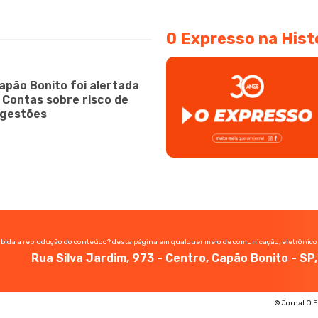
O Expresso na Hist
apão Bonito foi alertada
e Contas sobre risco de
 gestões
ibida a reprodução do conteúdo? desta página em qualquer meio de comunicação, eletrônico
Rua Silva Jardim, 973 - Centro, Capão Bonito - S
© Jornal O E