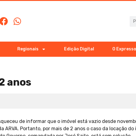
Regionais
Edição Digital
O Expresso
2 anos
squeceu de informar que o imóvel está vazio desde novemb
a ARVA. Portanto, por mais de 2 anos o caso da locação do 
a de Governo, comandada por José Saito, está sem solução.