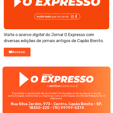
Visite o
acervo digital
do Jornal O Expresso com
diversas edições de jornais antigos de Capão Bonito.
Acessar
É proibida a reprodução do conteúdo? desta página em qualquer meio de
comunicação, eletrônico ou impresso, sem autorização escrita da Redação do O
Expresso.
Rua Silva Jardim, 973 - Centro, Capão Bonito - SP,
18300-220 - (15) 99799-5374