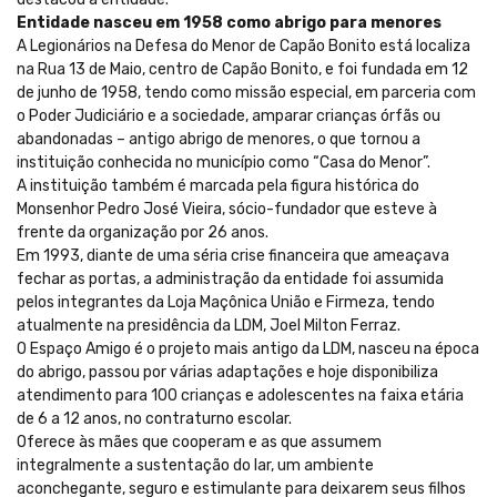
Entidade nasceu em 1958 como abrigo para menores
A Legionários na Defesa do Menor de Capão Bonito está localiza
na Rua 13 de Maio, centro de Capão Bonito, e foi fundada em 12
de junho de 1958, tendo como missão especial, em parceria com
o Poder Judiciário e a sociedade, amparar crianças órfãs ou
abandonadas – antigo abrigo de menores, o que tornou a
instituição conhecida no município como “Casa do Menor”.
A instituição também é marcada pela figura histórica do
Monsenhor Pedro José Vieira, sócio-fundador que esteve à
frente da organização por 26 anos.
Em 1993, diante de uma séria crise financeira que ameaçava
fechar as portas, a administração da entidade foi assumida
pelos integrantes da Loja Maçônica União e Firmeza, tendo
atualmente na presidência da LDM, Joel Milton Ferraz.
O Espaço Amigo é o projeto mais antigo da LDM, nasceu na época
do abrigo, passou por várias adaptações e hoje disponibiliza
atendimento para 100 crianças e adolescentes na faixa etária
de 6 a 12 anos, no contraturno escolar.
Oferece às mães que cooperam e as que assumem
integralmente a sustentação do lar, um ambiente
aconchegante, seguro e estimulante para deixarem seus filhos