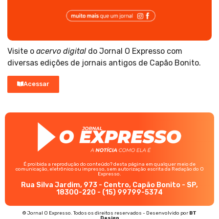
Visite o
acervo digital
do Jornal O Expresso com
diversas edições de jornais antigos de Capão Bonito.
Acessar
É proibida a reprodução do conteúdo? desta página em qualquer meio de
comunicação, eletrônico ou impresso, sem autorização escrita da Redação do O
Expresso.
Rua Silva Jardim, 973 - Centro, Capão Bonito - SP,
18300-220 - (15) 99799-5374
© Jornal O Expresso. Todos os direitos reservados - Desenvolvido por
BT
Design