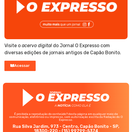
Visite o
acervo digital
do Jornal O Expresso com
diversas edições de jornais antigos de Capão Bonito.
Acessar
É proibida a reprodução do conteúdo? desta página em qualquer meio de
comunicação, eletrônico ou impresso, sem autorização escrita da Redação do O
Expresso.
Rua Silva Jardim, 973 - Centro, Capão Bonito - SP,
18300-220 - (15) 99799-5374