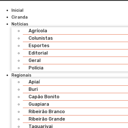
Pular
para
Inicial
o
Ciranda
conteúdo
Notícias
Agrícola
Colunistas
Esportes
Editorial
Geral
Polícia
Regionais
Apiaí
Buri
Capão Bonito
Guapiara
Ribeirão Branco
Ribeirão Grande
Taquarivai