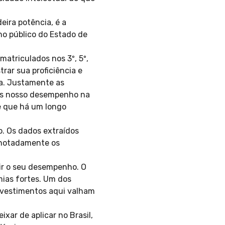
eira potência, é a
no público do Estado de
matriculados nos 3º, 5º,
rar sua proficiência e
a. Justamente as
mos nosso desempenho na
e que há um longo
o. Os dados extraídos
 notadamente os
ir o seu desempenho. O
mias fortes. Um dos
investimentos aqui valham
xar de aplicar no Brasil,