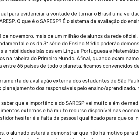
al para evidenciar a vontade de tornar o Brasil uma verdad
SARESP. O que é o SARESP? É o sistema de avaliação do ensi
 de novembro, mais de um milhão de alunos da rede oficial, 
undamental e os da 3ª série do Ensino Médio poderão demonst
s e habilidades básicas em Língua Portuguesa e Matemátic
mos na rabeira do Primeiro Mundo. Afinal, quando examina
a entre 65 países de todo o planeta, ficamos convencidos d
erramenta de avaliação externa dos estudantes de São Paul
o planejamento dos responsáveis pelo ensino/aprendizado,
 saber que a importância do SARESP vai muito além de med
stimentos externos e há muito recurso disponível nas econo
tidor hesitar é a falta de pessoal qualificado para que os 
s, o alunado estará a demonstrar que não há motivo para dei