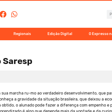
Regionais
Edição Digital
O Expresso n
o Saresp
r a sua marcha ru-mo ao verdadeiro desenvolvimento, que p
onheça a gravidade da situação brasileira, que deixou a ec
ia obtido, o alunado pode fazer a diferença com empenho e
aprendizado é algo que depende mais da vontade e da curio