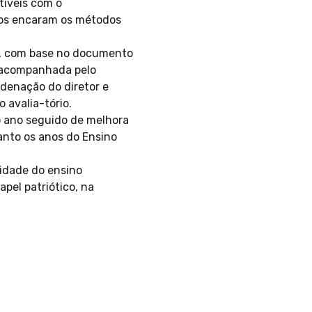
tíveis com o
nos encaram os métodos
a, com base no documento
á acompanhada pelo
rdenação do diretor e
 avalia-tório.
o ano seguido de melhora
anto os anos do Ensino
lidade do ensino
apel patriótico, na