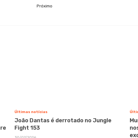
Próximo
Últimas notícias
Últi
João Dantas é derrotado no Jungle
Mu
bre
Fight 153
no
ex
30/07/2026