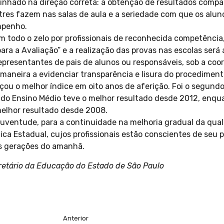
nhado na direção correta: a obtenção de resultados compa
tres fazem nas salas de aula e a seriedade com que os alu
mpenho.
m todo o zelo por profissionais de reconhecida competênci
para a Avaliação” e a realização das provas nas escolas ser
representantes de pais de alunos ou responsáveis, sob a coo
 maneira a evidenciar transparência e lisura do procedimento
çou o melhor índice em oito anos de aferição. Foi o segund
o do Ensino Médio teve o melhor resultado desde 2012, enqu
elhor resultado desde 2008.
juventude, para a continuidade na melhoria gradual da qua
ica Estadual, cujos profissionais estão conscientes de seu p
s gerações do amanhã.
etário da Educação do Estado de São Paulo
Anterior