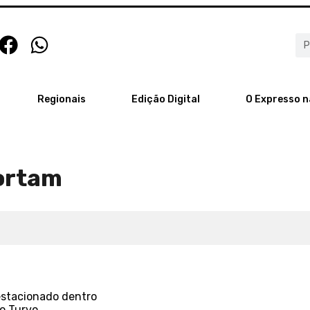
Regionais
Edição Digital
O Expresso n
ortam
estacionado dentro
no Turvo