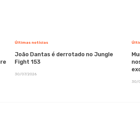
Últimas notícias
Últi
João Dantas é derrotado no Jungle
Mu
bre
Fight 153
no
ex
30/07/2026
30/