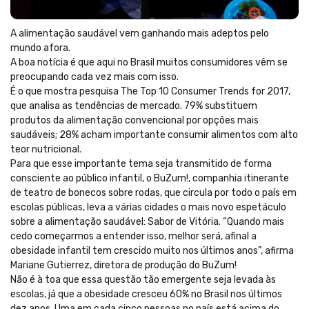
A alimentação saudável vem ganhando mais adeptos pelo
mundo afora.
A boa notícia é que aqui no Brasil muitos consumidores vêm se
preocupando cada vez mais com isso.
É o que mostra pesquisa The Top 10 Consumer Trends for 2017,
que analisa as tendências de mercado. 79% substituem
produtos da alimentação convencional por opções mais
saudáveis; 28% acham importante consumir alimentos com alto
teor nutricional.
Para que esse importante tema seja transmitido de forma
consciente ao público infantil, o BuZum!, companhia itinerante
de teatro de bonecos sobre rodas, que circula por todo o país em
escolas públicas, leva a várias cidades o mais novo espetáculo
sobre a alimentação saudável: Sabor de Vitória. “Quando mais
cedo começarmos a entender isso, melhor será, afinal a
obesidade infantil tem crescido muito nos últimos anos”, afirma
Mariane Gutierrez, diretora de produção do BuZum!
Não é à toa que essa questão tão emergente seja levada às
escolas, já que a obesidade cresceu 60% no Brasil nos últimos
dez anos. Uma em cada cinco pessoas no país está acima do