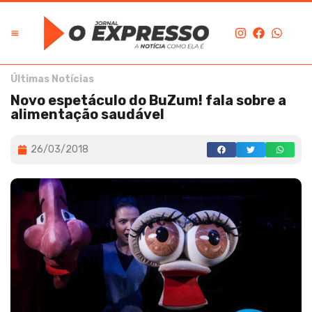
Edição Digital
O Expresso na História
Últimas Notícias
Novo espetáculo do BuZum! fala sobre a
alimentação saudável
26/03/2018