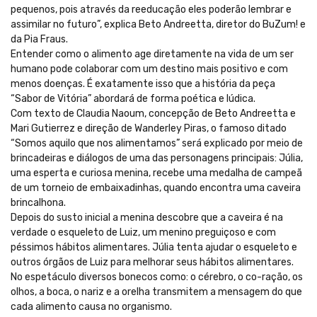
pequenos, pois através da reeducação eles poderão lembrar e
assimilar no futuro”, explica Beto Andreetta, diretor do BuZum! e
da Pia Fraus.
Entender como o alimento age diretamente na vida de um ser
humano pode colaborar com um destino mais positivo e com
menos doenças. É exatamente isso que a história da peça
“Sabor de Vitória” abordará de forma poética e lúdica.
Com texto de Claudia Naoum, concepção de Beto Andreetta e
Mari Gutierrez e direção de Wanderley Piras, o famoso ditado
“Somos aquilo que nos alimentamos” será explicado por meio de
brincadeiras e diálogos de uma das personagens principais: Júlia,
uma esperta e curiosa menina, recebe uma medalha de campeã
de um torneio de embaixadinhas, quando encontra uma caveira
brincalhona.
Depois do susto inicial a menina descobre que a caveira é na
verdade o esqueleto de Luiz, um menino preguiçoso e com
péssimos hábitos alimentares. Júlia tenta ajudar o esqueleto e
outros órgãos de Luiz para melhorar seus hábitos alimentares.
No espetáculo diversos bonecos como: o cérebro, o co-ração, os
olhos, a boca, o nariz e a orelha transmitem a mensagem do que
cada alimento causa no organismo.