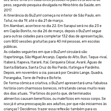
peso, segundo pesquisa divulgada no Ministério da Saúde, em
2017.
A itinerância do BuZum! começa no interior de São Paulo, em
Tatuí, no dia 19, até o dia 21 de março.
Em Alambari, acontece no dia 22. Em Sarapuí será no dia 23 e
em Capão Bonito, no dia 26 de março, depois o BuZum! segue
para outras cidades para completar 132 dias de apresentação,
com 800 sessões gratuitas para 40 mil pessoas, em escolas
públicas.
As cidades seguintes em que o BuZum! circulará são:
Itapetininga, São Miguel Arcanjo, Capela do Alto, Buri, Taqua-rivaí,
Itaberá, Itapeva, Itararé, Itaí, Cerqueira César, Avaré, Águas de
Santa Bárbara, Santa Cruz do Rio Pardo, Itatinga e Pardinho.
Depois, em novembro a cia. passará por Cesário Lange, Quadra,
Porangaba, Torre de Pedra e Bofete.
De forma cômica e criativa, o BuZum! apresentará uma fabulosa
história com charmosos bonecos, retratando cenas muito reais
dos dias atuais. “Partimos do ponto que, determinados
alimentos causam benefícios, ou malefícios em nosso corpo. Se
isso já é uma preocupação aos adultos, por que não iniciarmos às
crianças? Decidimos trazer essa reflexão também para os