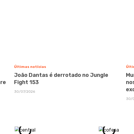
Últimas notícias
Últi
João Dantas é derrotado no Jungle
Mu
bre
Fight 153
no
ex
30/07/2026
30/