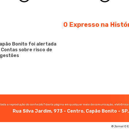
O Expresso na Histó
apão Bonito foi alertada
e Contas sobre risco de
 gestões
ibida a reprodução do conteúdo? desta página em qualquer meio de comunicação, eletrônico
Rua Silva Jardim, 973 - Centro, Capão Bonito - S
© Jornal O E