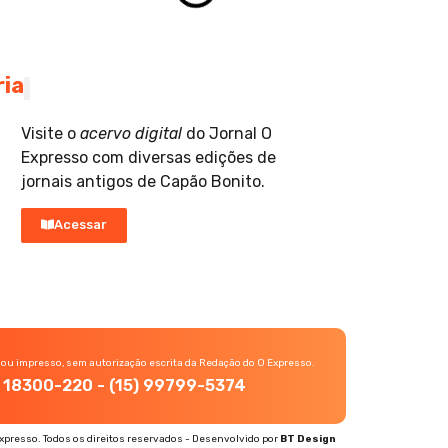
ria
Visite o
acervo digital
do Jornal O
Expresso com diversas edições de
jornais antigos de Capão Bonito.
Acessar
 ou impresso, sem autorização escrita da Redação do O Expresso.
P, 18300-220 - (15) 99799-5374
xpresso. Todos os direitos reservados - Desenvolvido por
BT Design