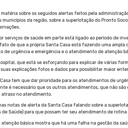
atéria sobre os seguidos alertas feitos pela administraçã
s municípios da região, sobre a superlotação do Pronto Soc
ernações.
r serviços de saúde em parte está ligado ao período de inv
 o fato de que a própria Santa Casa está fazendo uma ampl
o de urgência e emergência e o atendimento de atenção bá
hospital, que está se esforçando para explicar de várias for
 suas explicações fotos e dados para possibilitar maior ent
Casa tem que dar prioridade para os atendimentos de urgên
nte é necessário que os outros atendimentos, que não são d
e atraso no atendimento.
 nas notas de alerta da Santa Casa falando sobre a superlo
 de Saúde) para que possam ter seu atendimento de rotina 
e atenção básica mostra que há uma falha na gestão da saúd