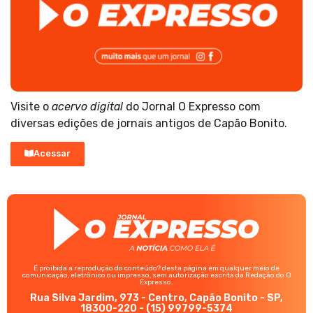
Visite o
acervo digital
do Jornal O Expresso com
diversas edições de jornais antigos de Capão Bonito.
Acessar
É proibida a reprodução do conteúdo? desta página em qualquer meio de
comunicação, eletrônico ou impresso, sem autorização escrita da Redação do O
Expresso.
Rua Silva Jardim, 973 - Centro, Capão Bonito - SP,
18300-220 - (15) 99799-5374