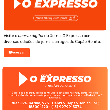
Visite o
acervo digital
do Jornal O Expresso com
diversas edições de jornais antigos de Capão Bonito.
Acessar
É proibida a reprodução do conteúdo? desta página em qualquer meio de
comunicação, eletrônico ou impresso, sem autorização escrita da Redação do O
Expresso.
Rua Silva Jardim, 973 - Centro, Capão Bonito - SP,
18300-220 - (15) 99799-5374