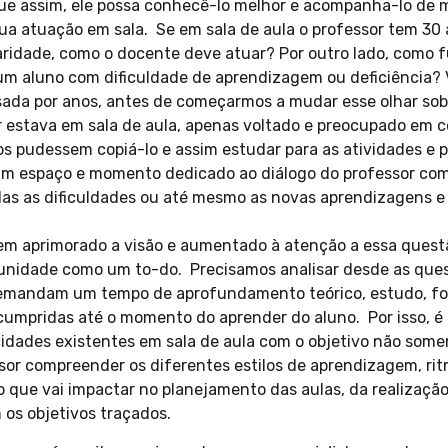
que assim, ele possa conhecê-lo melhor e acompanha-lo de
ua atuação em sala. Se em sala de aula o professor tem 3
ridade, como o docente deve atuar? Por outro lado, como 
m aluno com dificuldade de aprendizagem ou deficiência? V
sada por anos, antes de começarmos a mudar esse olhar so
 estava em sala de aula, apenas voltado e preocupado em c
os pudessem copiá-lo e assim estudar para as atividades e p
um espaço e momento dedicado ao diálogo do professor com
as as dificuldades ou até mesmo as novas aprendizagens e
em aprimorado a visão e aumentado à atenção a essa quest
nidade como um to-do. Precisamos analisar desde as quest
s demandam um tempo de aprofundamento teórico, estudo, f
cumpridas até o momento do aprender do aluno. Por isso, é
cidades existentes em sala de aula com o objetivo não some
sor compreender os diferentes estilos de aprendizagem, ri
o que vai impactar no planejamento das aulas, da realizaçã
 os objetivos traçados.