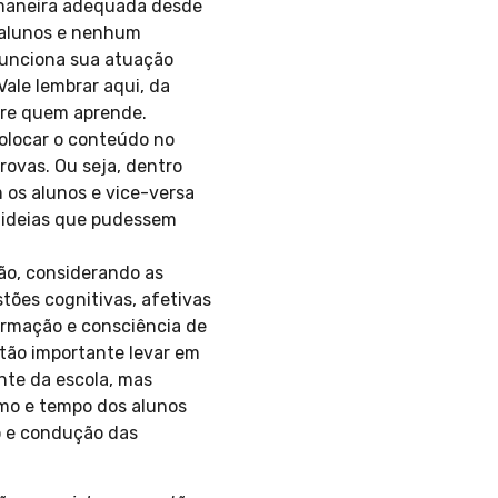
 maneira adequada desde
0 alunos e nenhum
funciona sua atuação
ale lembrar aqui, da
bre quem aprende.
olocar o conteúdo no
rovas. Ou seja, dentro
 os alunos e vice-versa
 ideias que pudessem
ão, considerando as
ões cognitivas, afetivas
ormação e consciência de
 tão importante levar em
nte da escola, mas
tmo e tempo dos alunos
o e condução das