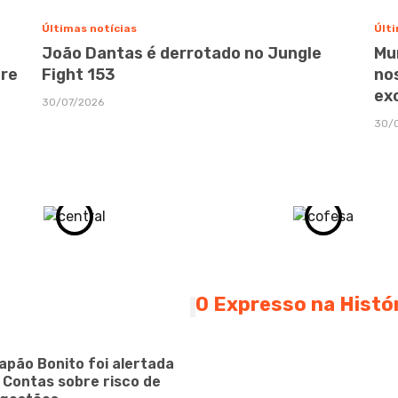
Últimas notícias
Últi
João Dantas é derrotado no Jungle
Mu
bre
Fight 153
no
ex
30/07/2026
30/
O Expresso na Histó
apão Bonito foi alertada
e Contas sobre risco de