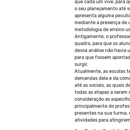
que cada um vive, para 
o seu planejamento até s
apresenta alguma peculia
mediante a presença de u
metodologia de ensino u
Antigamente, o professor
quadro, para que os alun
dessa análise não havia 
para que fossem apontad
surgir.
Atualmente, as escolas t
demandas dela e da comu
até as sociais, as quai
todas as etapas a serem 
consideração as especifi
principalmente do profes
presentes na sua turma, 
atividades para atingirem