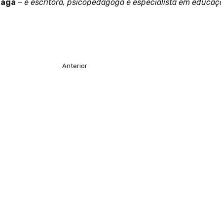
raga
–
é escritora, psicopedagoga e especialista em educaç
Anterior