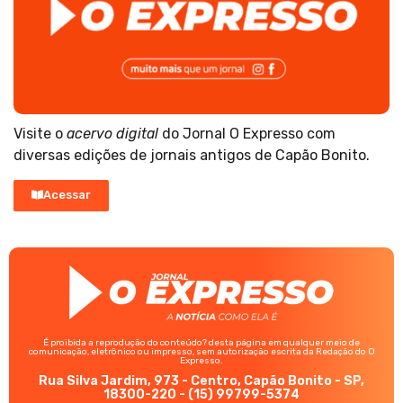
Visite o
acervo digital
do Jornal O Expresso com
diversas edições de jornais antigos de Capão Bonito.
Acessar
É proibida a reprodução do conteúdo? desta página em qualquer meio de
comunicação, eletrônico ou impresso, sem autorização escrita da Redação do O
Expresso.
Rua Silva Jardim, 973 - Centro, Capão Bonito - SP,
18300-220 - (15) 99799-5374