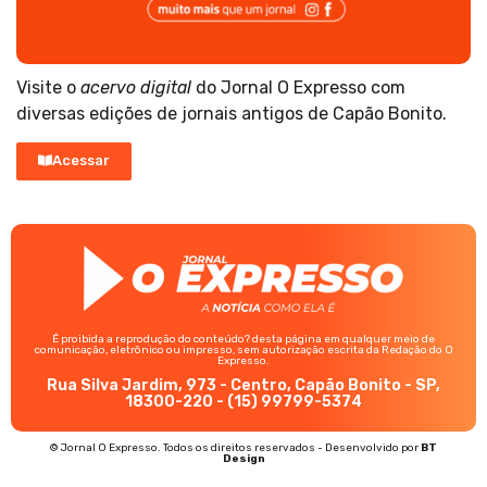
Visite o
acervo digital
do Jornal O Expresso com
diversas edições de jornais antigos de Capão Bonito.
Acessar
É proibida a reprodução do conteúdo? desta página em qualquer meio de
comunicação, eletrônico ou impresso, sem autorização escrita da Redação do O
Expresso.
Rua Silva Jardim, 973 - Centro, Capão Bonito - SP,
18300-220 - (15) 99799-5374
© Jornal O Expresso. Todos os direitos reservados - Desenvolvido por
BT
Design