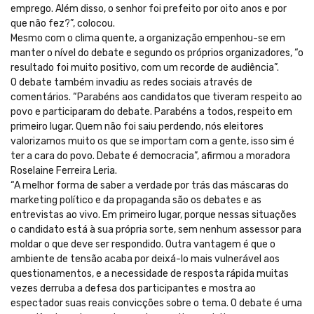
emprego. Além disso, o senhor foi prefeito por oito anos e por
que não fez?”, colocou.
Mesmo com o clima quente, a organização empenhou-se em
manter o nível do debate e segundo os próprios organizadores, “o
resultado foi muito positivo, com um recorde de audiência”.
O debate também invadiu as redes sociais através de
comentários. “Parabéns aos candidatos que tiveram respeito ao
povo e participaram do debate. Parabéns a todos, respeito em
primeiro lugar. Quem não foi saiu perdendo, nós eleitores
valorizamos muito os que se importam com a gente, isso sim é
ter a cara do povo. Debate é democracia”, afirmou a moradora
Roselaine Ferreira Leria.
“A melhor forma de saber a verdade por trás das máscaras do
marketing político e da propaganda são os debates e as
entrevistas ao vivo. Em primeiro lugar, porque nessas situações
o candidato está à sua própria sorte, sem nenhum assessor para
moldar o que deve ser respondido. Outra vantagem é que o
ambiente de tensão acaba por deixá-lo mais vulnerável aos
questionamentos, e a necessidade de resposta rápida muitas
vezes derruba a defesa dos participantes e mostra ao
espectador suas reais convicções sobre o tema. O debate é uma