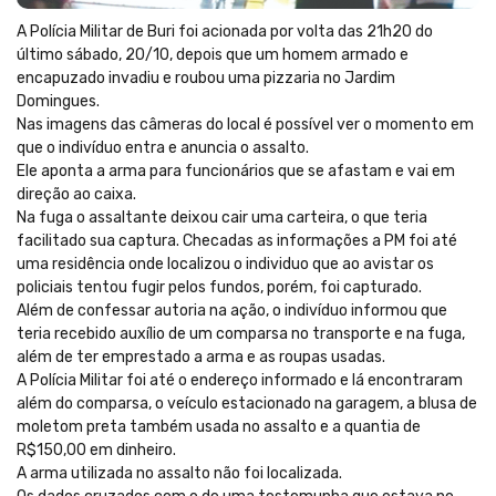
A Polícia Militar de Buri foi acionada por volta das 21h20 do
último sábado, 20/10, depois que um homem armado e
encapuzado invadiu e roubou uma pizzaria no Jardim
Domingues.
Nas imagens das câmeras do local é possível ver o momento em
que o indivíduo entra e anuncia o assalto.
Ele aponta a arma para funcionários que se afastam e vai em
direção ao caixa.
Na fuga o assaltante deixou cair uma carteira, o que teria
facilitado sua captura. Checadas as informações a PM foi até
uma residência onde localizou o individuo que ao avistar os
policiais tentou fugir pelos fundos, porém, foi capturado.
Além de confessar autoria na ação, o indivíduo informou que
teria recebido auxílio de um comparsa no transporte e na fuga,
além de ter emprestado a arma e as roupas usadas.
A Polícia Militar foi até o endereço informado e lá encontraram
além do comparsa, o veículo estacionado na garagem, a blusa de
moletom preta também usada no assalto e a quantia de
R$150,00 em dinheiro.
A arma utilizada no assalto não foi localizada.