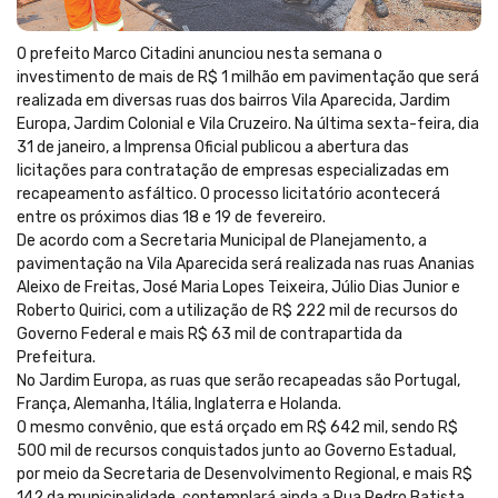
O prefeito Marco Citadini anunciou nesta semana o
investimento de mais de R$ 1 milhão em pavimentação que será
realizada em diversas ruas dos bairros Vila Aparecida, Jardim
Europa, Jardim Colonial e Vila Cruzeiro. Na última sexta-feira, dia
31 de janeiro, a Imprensa Oficial publicou a abertura das
licitações para contratação de empresas especializadas em
recapeamento asfáltico. O processo licitatório acontecerá
entre os próximos dias 18 e 19 de fevereiro.
De acordo com a Secretaria Municipal de Planejamento, a
pavimentação na Vila Aparecida será realizada nas ruas Ananias
Aleixo de Freitas, José Maria Lopes Teixeira, Júlio Dias Junior e
Roberto Quirici, com a utilização de R$ 222 mil de recursos do
Governo Federal e mais R$ 63 mil de contrapartida da
Prefeitura.
No Jardim Europa, as ruas que serão recapeadas são Portugal,
França, Alemanha, Itália, Inglaterra e Holanda.
O mesmo convênio, que está orçado em R$ 642 mil, sendo R$
500 mil de recursos conquistados junto ao Governo Estadual,
por meio da Secretaria de Desenvolvimento Regional, e mais R$
142 da municipalidade, contemplará ainda a Rua Pedro Batista