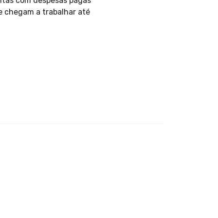
eitas com despesas pagas
e chegam a trabalhar até