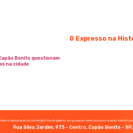
O Expresso na Hist
Capão Bonito questionam
as na cidade
ibida a reprodução do conteúdo? desta página em qualquer meio de comunicação, eletrônico
Rua Silva Jardim, 973 - Centro, Capão Bonito - S