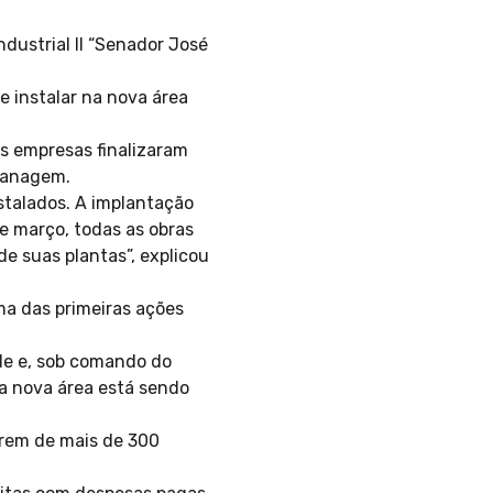
ndustrial II “Senador José
e instalar na nova área
as empresas finalizaram
planagem.
stalados. A implantação
e março, todas as obras
e suas plantas”, explicou
ma das primeiras ações
de e, sob comando do
 a nova área está sendo
rarem de mais de 300