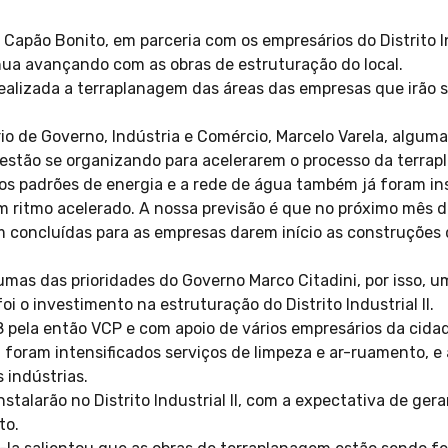
 Capão Bonito, em parceria com os empresários do Distrito I
inua avançando com as obras de estruturação do local.
ealizada a terraplanagem das áreas das empresas que irão s
io de Governo, Indústria e Comércio, Marcelo Varela, algum
á estão se organizando para acelerarem o processo da terra
os padrões de energia e a rede de água também já foram in
m ritmo acelerado. A nossa previsão é que no próximo mês d
m concluídas para as empresas darem início as construções d
mas das prioridades do Governo Marco Citadini, por isso, u
oi o investimento na estruturação do Distrito Industrial II.
 pela então VCP e com apoio de vários empresários da cida
, foram intensificados serviços de limpeza e ar-ruamento, e
 indústrias.
stalarão no Distrito Industrial II, com a expectativa de ge
to.