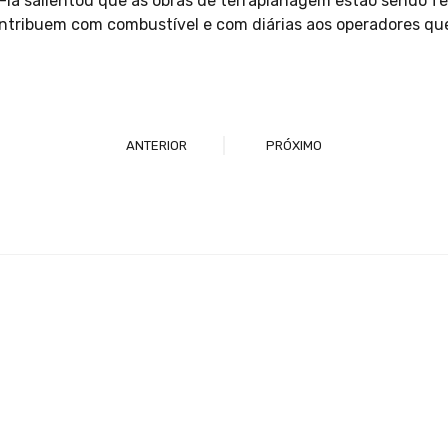
e-la salientou que as obras de terraplanagem estão sendo f
ntribuem com combustível e com diárias aos operadores qu
ANTERIOR
PRÓXIMO