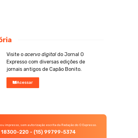
ória
Visite o
acervo digital
do Jornal O
Expresso com diversas edições de
jornais antigos de Capão Bonito.
Acessar
 ou impresso, sem autorização escrita da Redação do O Expresso.
P, 18300-220 - (15) 99799-5374