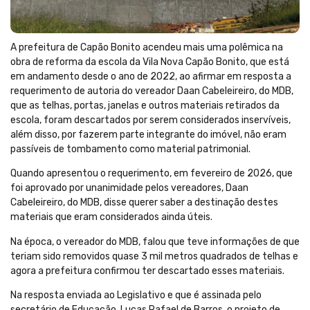
A prefeitura de Capão Bonito acendeu mais uma polêmica na
obra de reforma da escola da Vila Nova Capão Bonito, que está
em andamento desde o ano de 2022, ao afirmar em resposta a
requerimento de autoria do vereador Daan Cabeleireiro, do MDB,
que as telhas, portas, janelas e outros materiais retirados da
escola, foram descartados por serem considerados inservíveis,
além disso, por fazerem parte integrante do imóvel, não eram
passíveis de tombamento como material patrimonial.
Quando apresentou o requerimento, em fevereiro de 2026, que
foi aprovado por unanimidade pelos vereadores, Daan
Cabeleireiro, do MDB, disse querer saber a destinação destes
materiais que eram considerados ainda úteis.
Na época, o vereador do MDB, falou que teve informações de que
teriam sido removidos quase 3 mil metros quadrados de telhas e
agora a prefeitura confirmou ter descartado esses materiais.
Na resposta enviada ao Legislativo e que é assinada pelo
secretário de Educação, Lucas Rafael de Barros, o projeto de