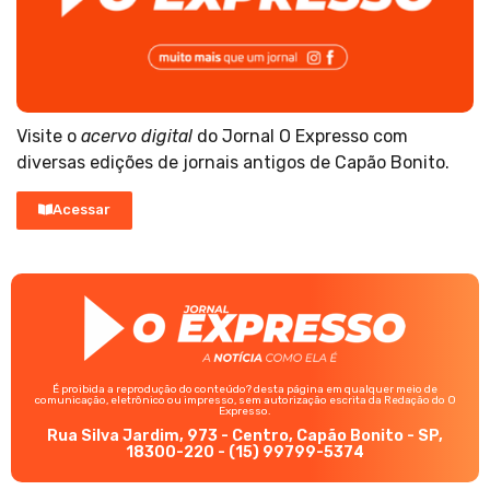
Visite o
acervo digital
do Jornal O Expresso com
diversas edições de jornais antigos de Capão Bonito.
Acessar
É proibida a reprodução do conteúdo? desta página em qualquer meio de
comunicação, eletrônico ou impresso, sem autorização escrita da Redação do O
Expresso.
Rua Silva Jardim, 973 - Centro, Capão Bonito - SP,
18300-220 - (15) 99799-5374