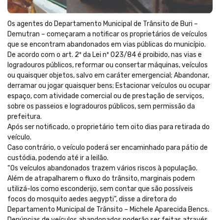
Os agentes do Departamento Municipal de Trânsito de Buri –
Demutran – começaram a notificar os proprietários de veículos
que se encontram abandonados em vias públicas do município.
De acordo com o art. 2º da Lei nº 023/84 é proibido, nas vias e
logradouros públicos, reformar ou consertar máquinas, veículos
ou quaisquer objetos, salvo em caráter emergencial; Abandonar,
derramar ou jogar quaisquer bens; Estacionar veículos ou ocupar
espaço, com atividade comercial ou de prestação de serviços,
sobre os passeios e logradouros públicos, sem permissão da
prefeitura.
Após ser notificado, o proprietário tem oito dias para retirada do
veículo.
Caso contrário, o veículo poderá ser encaminhado para pátio de
custódia, podendo até ir a leilão.
“Os veículos abandonados trazem vários riscos à população.
Além de atrapalharem o fluxo do trânsito, marginais podem
utilizá-los como esconderijo, sem contar que são possíveis
focos do mosquito aedes aegypti”, disse a diretora do
Departamento Municipal de Trânsito – Michele Aparecida Bencs.
Denúncias de veículos abandonados poderão ser feitas através