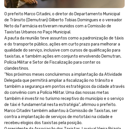
O prefeito Marco Citadini, o diretor do Departamento Municipal
de Trânsito (Demutran) Gilberto Tobias Domingues e o vereador
Neto da Farmácia estiveram reunidos com a Comissão de
Taxistas Urbanos no Paço Municipal.
A pauta da reunião teve assuntos como a padronização de táxis
e do transporte público, ações em curto prazo para melhorar a
qualidade do serviço, inclusive com cursos de qualificação para
taxistas, e também ações em conjunto envolvendo Demutran,
Polícia Militar e Setor de Fiscalização para conter os
clandestinos.
“Nos próximos meses concluiremos a implantação da Atividade
Delegada que permitirá ampliar a fiscalização no trânsito e
também a segurança em pontos estratégicos da cidade através
do convênio com a Polícia Militar. Uma das nossas metas
também é investir no turismo receptivo do município e o serviço
de táxi é fundamental nesta estratégia”, afirmou o prefeito.
Marco Citadini também adiantou à Comissão de Taxistas, ser
contra a implantação de serviços de mototáxi na cidade e
recebeu elogios dos taxistas pela posição.
O presidente da Associação dos Taxistas, Lourival Vieira Brizola,