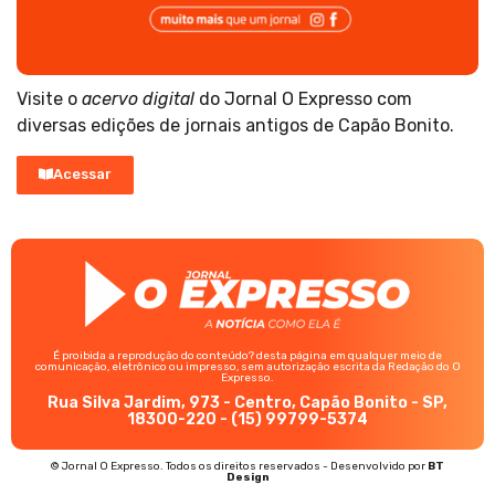
Visite o
acervo digital
do Jornal O Expresso com
diversas edições de jornais antigos de Capão Bonito.
Acessar
É proibida a reprodução do conteúdo? desta página em qualquer meio de
comunicação, eletrônico ou impresso, sem autorização escrita da Redação do O
Expresso.
Rua Silva Jardim, 973 - Centro, Capão Bonito - SP,
18300-220 - (15) 99799-5374
© Jornal O Expresso. Todos os direitos reservados - Desenvolvido por
BT
Design