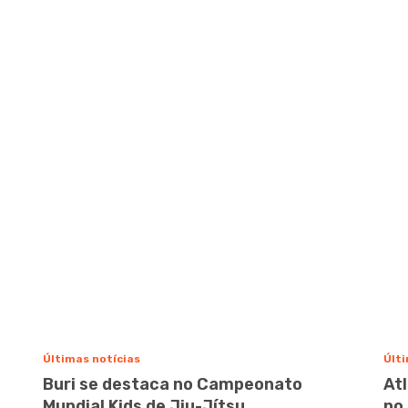
Últimas notícias
Últi
Buri se destaca no Campeonato
At
Mundial Kids de Jiu-Jítsu
no