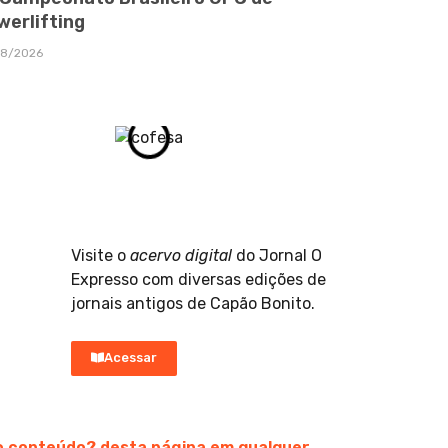
werlifting
08/2026
Visite o
acervo digital
do Jornal O
Expresso com diversas edições de
jornais antigos de Capão Bonito.
Acessar
do conteúdo? desta página em qualquer