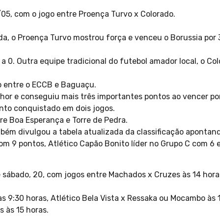
05, com o jogo entre Proença Turvo x Colorado.
a, o Proença Turvo mostrou força e venceu o Borussia por 3
4 a 0. Outra equipe tradicional do futebol amador local, o 
o entre o ECCB e Baguaçu.
lhor e conseguiu mais três importantes pontos ao vencer por
to conquistado em dois jogos.
e Boa Esperança e Torre de Pedra.
ém divulgou a tabela atualizada da classificação apontan
om 9 pontos, Atlético Capão Bonito líder no Grupo C com 6 
sábado, 20, com jogos entre Machados x Cruzes às 14 horas, 
 9:30 horas, Atlético Bela Vista x Ressaka ou Mocambo às 
 às 15 horas.