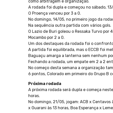
como arbitragem e organização.
A rodada foi dupla e começou no sábado, 13/
O Proença venceu por 3 a 0.
No domingo, 14/05, no primeiro jogo da rodad
Na sequência outra partida com vários gols.
O Lazio de Buri goleou o Ressaka Turvo por 
Mocambo por 2 a 0.
Um dos destaques da rodada foi o confront
A partida foi equilibrada, mas o ECCB foi me
Baguaçu amarga a lanterna sem nenhum pon
Fechando a rodada, um empate em 2 a 2 entr
No começo desta semana a organização tamb
6 pontos, Colorado em primeiro do Grupo B c
Próxima rodada
A próxima rodada será dupla e começa neste 
horas.
No domingo, 21/05, jogam: ACB x Centavos às
x Guarani às 13 horas, Boa Esperança x Lemes