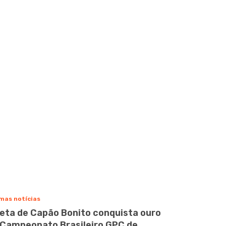
mas notícias
leta de Capão Bonito conquista ouro
 Campeonato Brasileiro GPC de