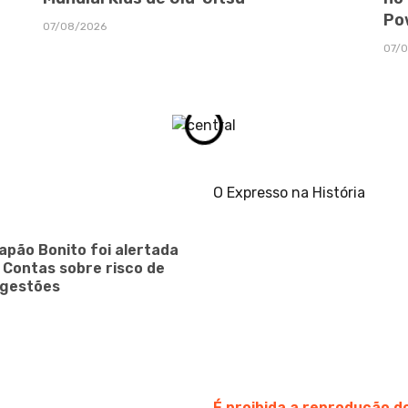
Po
07/08/2026
07/
O Expresso na História
apão Bonito foi alertada
e Contas sobre risco de
 gestões
É proibida a reprodução 