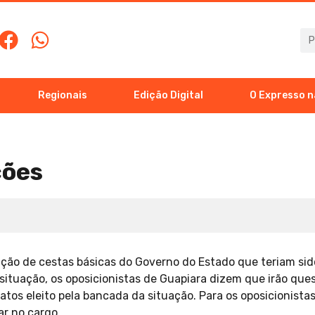
Regionais
Edição Digital
O Expresso n
ções
ção de cestas básicas do Governo do Estado que teriam sido
 situação, os oposicionistas de Guapiara dizem que irão que
tos eleito pela bancada da situação. Para os oposicionistas
ar no cargo.