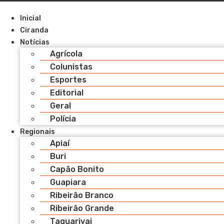
Pular
para
Inicial
o
Ciranda
conteúdo
Notícias
Agrícola
Colunistas
Esportes
Editorial
Geral
Polícia
Regionais
Apiaí
Buri
Capão Bonito
Guapiara
Ribeirão Branco
Ribeirão Grande
Taquarivai