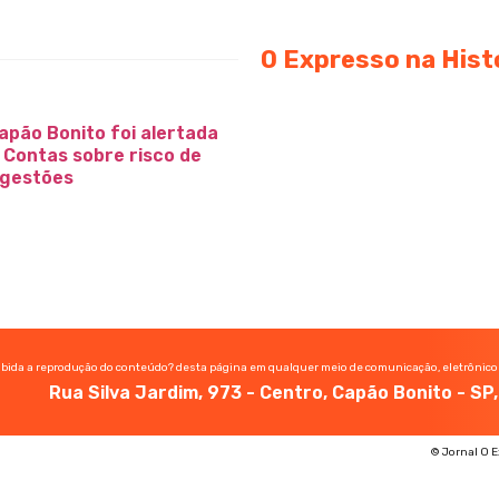
O Expresso na Hist
apão Bonito foi alertada
e Contas sobre risco de
 gestões
ibida a reprodução do conteúdo? desta página em qualquer meio de comunicação, eletrônico
Rua Silva Jardim, 973 - Centro, Capão Bonito - S
© Jornal O E