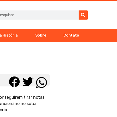
a História
Sobre
Contato
conseguirem tirar notas
uncionário no setor
ria.