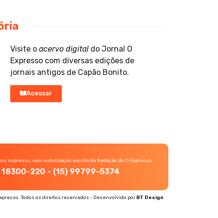
ória
Visite o
acervo digital
do Jornal O
Expresso com diversas edições de
jornais antigos de Capão Bonito.
Acessar
 ou impresso, sem autorização escrita da Redação do O Expresso.
P, 18300-220 - (15) 99799-5374
xpresso. Todos os direitos reservados - Desenvolvido por
BT Design