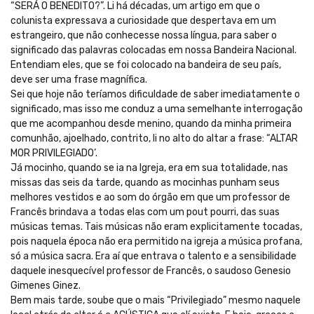
“SERÁ O BENEDITO?”. Li há décadas, um artigo em que o
colunista expressava a curiosidade que despertava em um
estrangeiro, que não conhecesse nossa língua, para saber o
significado das palavras colocadas em nossa Bandeira Nacional.
Entendiam eles, que se foi colocado na bandeira de seu país,
deve ser uma frase magnífica.
Sei que hoje não teríamos dificuldade de saber imediatamente o
significado, mas isso me conduz a uma semelhante interrogação
que me acompanhou desde menino, quando da minha primeira
comunhão, ajoelhado, contrito, li no alto do altar a frase: “ALTAR
MOR PRIVILEGIADO’.
Já mocinho, quando se ia na Igreja, era em sua totalidade, nas
missas das seis da tarde, quando as mocinhas punham seus
melhores vestidos e ao som do órgão em que um professor de
Francês brindava a todas elas com um pout pourri, das suas
músicas temas. Tais músicas não eram explicitamente tocadas,
pois naquela época não era permitido na igreja a música profana,
só a música sacra. Era aí que entrava o talento e a sensibilidade
daquele inesquecível professor de Francês, o saudoso Genesio
Gimenes Ginez.
Bem mais tarde, soube que o mais “Privilegiado” mesmo naquele