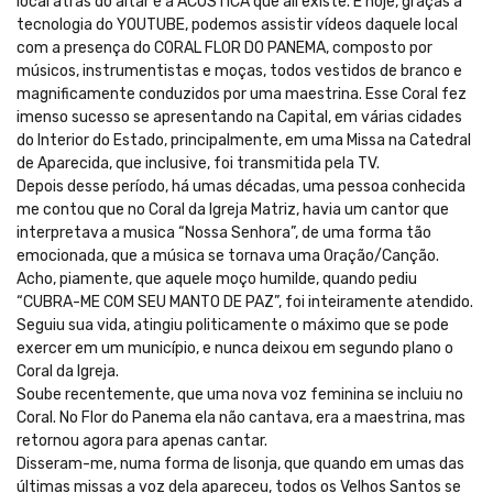
local atrás do altar é a ACÚSTICA que alí existe. E hoje, graças a
tecnologia do YOUTUBE, podemos assistir vídeos daquele local
com a presença do CORAL FLOR DO PANEMA, composto por
músicos, instrumentistas e moças, todos vestidos de branco e
magnificamente conduzidos por uma maestrina. Esse Coral fez
imenso sucesso se apresentando na Capital, em várias cidades
do Interior do Estado, principalmente, em uma Missa na Catedral
de Aparecida, que inclusive, foi transmitida pela TV.
Depois desse período, há umas décadas, uma pessoa conhecida
me contou que no Coral da Igreja Matriz, havia um cantor que
interpretava a musica “Nossa Senhora”, de uma forma tão
emocionada, que a música se tornava uma Oração/Canção.
Acho, piamente, que aquele moço humilde, quando pediu
“CUBRA-ME COM SEU MANTO DE PAZ”, foi inteiramente atendido.
Seguiu sua vida, atingiu politicamente o máximo que se pode
exercer em um município, e nunca deixou em segundo plano o
Coral da Igreja.
Soube recentemente, que uma nova voz feminina se incluiu no
Coral. No Flor do Panema ela não cantava, era a maestrina, mas
retornou agora para apenas cantar.
Disseram-me, numa forma de lisonja, que quando em umas das
últimas missas a voz dela apareceu, todos os Velhos Santos se