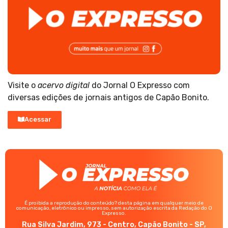
Visite o
acervo digital
do Jornal O Expresso com
diversas edições de jornais antigos de Capão Bonito.
Acessar
É proibida a reprodução do conteúdo? desta página em qualquer meio de
comunicação, eletrônico ou impresso, sem autorização escrita da Redação do O
Expresso.
Rua Silva Jardim, 973 - Centro, Capão Bonito - SP,