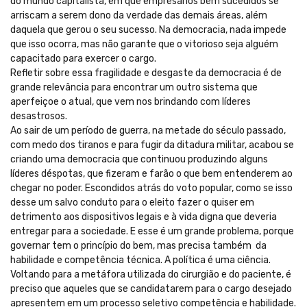
do mundo capitalista, em que empresários bem sucedidos se
arriscam a serem dono da verdade das demais áreas, além
daquela que gerou o seu sucesso. Na democracia, nada impede
que isso ocorra, mas não garante que o vitorioso seja alguém
capacitado para exercer o cargo.
Refletir sobre essa fragilidade e desgaste da democracia é de
grande relevância para encontrar um outro sistema que
aperfeiçoe o atual, que vem nos brindando com líderes
desastrosos.
Ao sair de um período de guerra, na metade do século passado,
com medo dos tiranos e para fugir da ditadura militar, acabou se
criando uma democracia que continuou produzindo alguns
líderes déspotas, que fizeram e farão o que bem entenderem ao
chegar no poder. Escondidos atrás do voto popular, como se isso
desse um salvo conduto para o eleito fazer o quiser em
detrimento aos dispositivos legais e à vida digna que deveria
entregar para a sociedade. E esse é um grande problema, porque
governar tem o princípio do bem, mas precisa também da
habilidade e competência técnica. A política é uma ciência.
Voltando para a metáfora utilizada do cirurgião e do paciente, é
preciso que aqueles que se candidatarem para o cargo desejado
apresentem em um processo seletivo competência e habilidade.