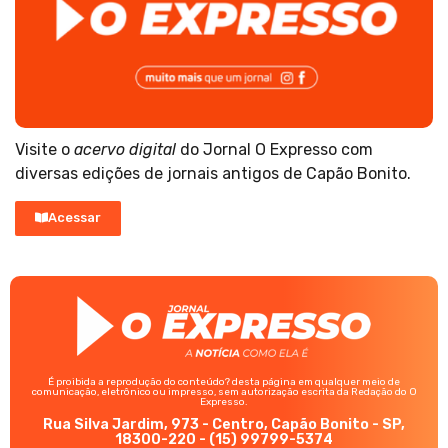
Visite o
acervo digital
do Jornal O Expresso com
diversas edições de jornais antigos de Capão Bonito.
Acessar
É proibida a reprodução do conteúdo? desta página em qualquer meio de
comunicação, eletrônico ou impresso, sem autorização escrita da Redação do O
Expresso.
Rua Silva Jardim, 973 - Centro, Capão Bonito - SP,
18300-220 - (15) 99799-5374