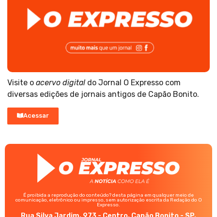
Visite o
acervo digital
do Jornal O Expresso com
diversas edições de jornais antigos de Capão Bonito.
Acessar
É proibida a reprodução do conteúdo? desta página em qualquer meio de
comunicação, eletrônico ou impresso, sem autorização escrita da Redação do O
Expresso.
Rua Silva Jardim, 973 - Centro, Capão Bonito - SP,