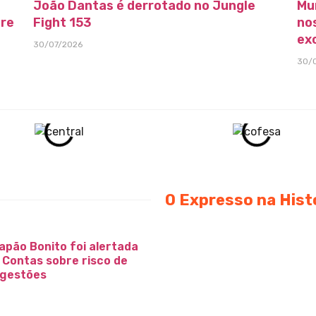
João Dantas é derrotado no Jungle
Mu
bre
Fight 153
no
ex
30/07/2026
30/
O Expresso na Hist
apão Bonito foi alertada
e Contas sobre risco de
 gestões