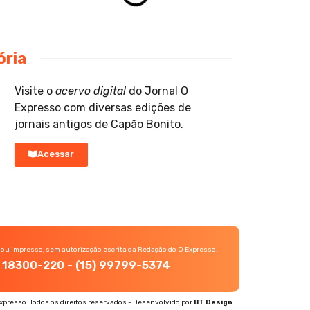
ória
Visite o
acervo digital
do Jornal O
Expresso com diversas edições de
jornais antigos de Capão Bonito.
Acessar
 ou impresso, sem autorização escrita da Redação do O Expresso.
P, 18300-220 - (15) 99799-5374
xpresso. Todos os direitos reservados - Desenvolvido por
BT Design