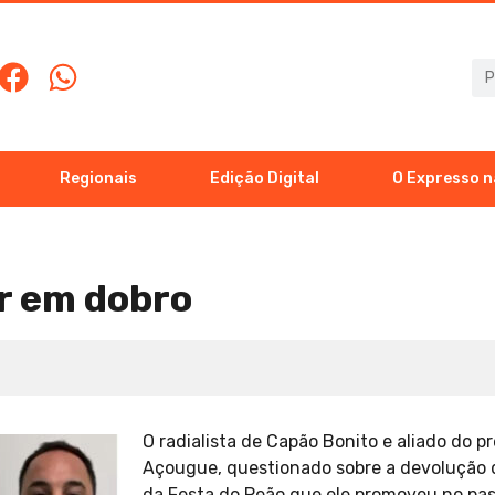
Regionais
Edição Digital
O Expresso n
er em dobro
O radialista de Capão Bonito e aliado do pr
Açougue, questionado sobre a devolução d
da Festa do Peão que ele promoveu no pas